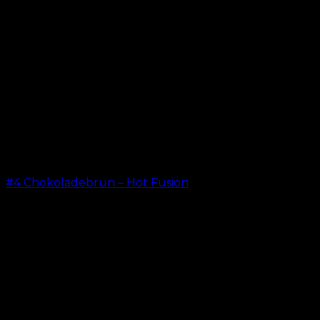
#4 Chokoladebrun – Hot Fusion
kr.
499,00
–
kr.
599,00