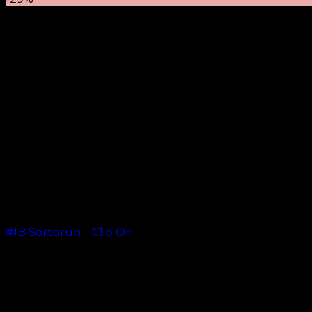
#1B Sortbrun – Clip On
kr.
499,00
–
kr.
749,00