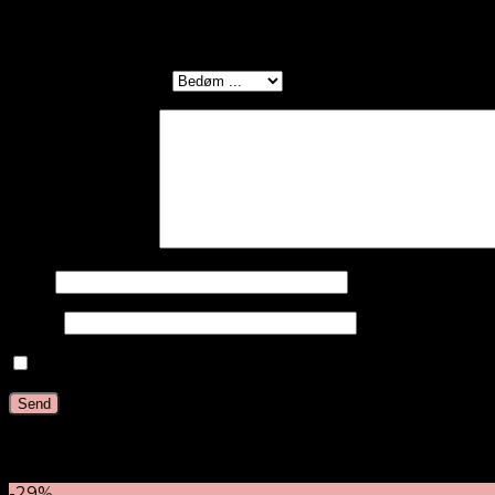
Vær den første til at anmelde “#10 Lysebrun
Din bedømmelse
*
Din anmeldelse
*
Navn
E-mail
Gem mit navn, mail og websted i denne browser ti
Relaterede varer
-29%