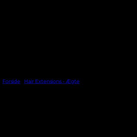
Forside
/
Hair Extensions - Ægte
#10 Lysebrun – Hot Fusion
kr.
499,00
–
kr.
599,00
50 cm
Length
60 cm (+100,00 kr)