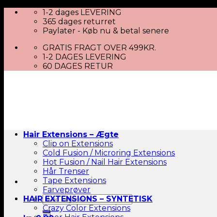
Skip
1-2 dages LEVERING
to
365 dages returret
content
Paylater - Køb nu & betal senere
GRATIS FRAGT OVER 499KR.
1-2 DAGES LEVERING
60 DAGES RETUR
Hair Extensions – Ægte
Clip on Extensions
Cold Fusion / Microring Extensions
Hot Fusion / Nail Hair Extensions
Hår Trenser
Tape Extensions
Farveprøver
Søg
HAIR EXTENSIONS – SYNTETISK
efter:
Crazy Color Extensions