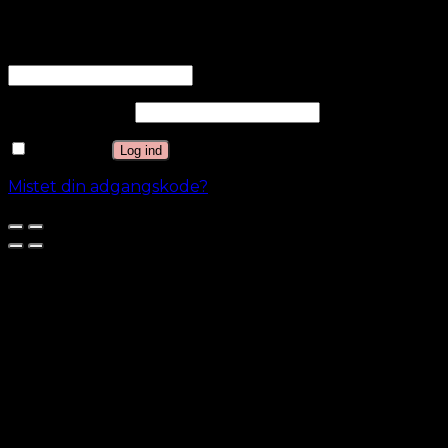
Log ind
Brugernavn eller e-mailadresse
*
Adgangskode
*
Husk mig
Log ind
Mistet din adgangskode?