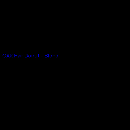
OAK Hair Donut – Blond
kr.
23,20