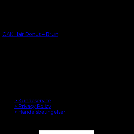
OAK Hair Donut – Brun
kr.
29,00
ORIGINALE HAIR EXTENSIONS SIDEN 2012
Oak Hair er et af Skandinaviens førende hair
extensions firmaer. Siden vi lancerede vores første
onlinebutik i 2012, er vores mål at tilbyde dig de
bedste extensions. Høj kvalitet og lavet til perfektion.
Vi elsker at få dit hår til at se godt ud. Altid med hurtig
levering, god kundeservice og sikker betaling.
INFORMATION
> Kundeservice
> Privacy Policy
> Handelsbetingelser
NYHEDSBREV
Email Adresse*