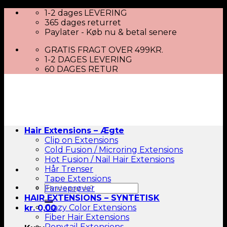
Skip
1-2 dages LEVERING
to
365 dages returret
content
Paylater - Køb nu & betal senere
GRATIS FRAGT OVER 499KR.
1-2 DAGES LEVERING
60 DAGES RETUR
Hair Extensions – Ægte
Clip on Extensions
Cold Fusion / Microring Extensions
Hot Fusion / Nail Hair Extensions
Hår Trenser
Tape Extensions
Søg
Farveprøver
efter:
HAIR EXTENSIONS – SYNTETISK
Crazy Color Extensions
kr.
0,00
Fiber Hair Extensions
Ponytail Extensions