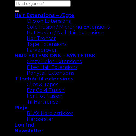
Søg
efter:
Hair Extensions – Ægte
Clip on Extensions
Cold Fusion / Microring Extensions
Hot Fusion / Nail Hair Extensions
Hår Trenser
Tape Extensions
Farveprøver
HAIR EXTENSIONS – SYNTETISK
Crazy Color Extensions
Fiber Hair Extensions
Ponytail Extensions
Tilbehør til extensions
Clips & Tapes
For Cold Fusion
For Hot Fusion
Til Hårtrenser
Pleje
BLAX Hårelastikker
Hårbørster
Log ind
Newsletter