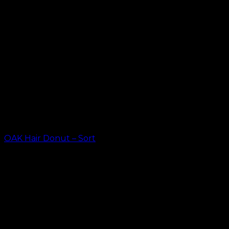
OAK Hair Donut – Sort
kr.
23,20