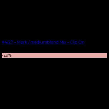
#4/27 – Mørk / mediumblond Mix – Clip On
kr.
499,00
–
kr.
749,00
-29%