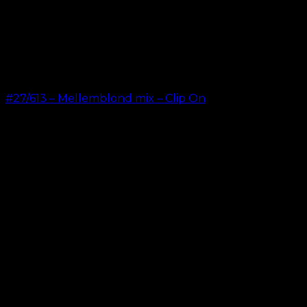
#27/613 – Mellemblond mix – Clip On
kr.
499,00
–
kr.
749,00