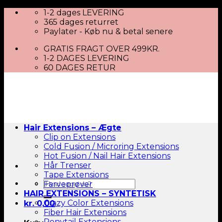
Skip
1-2 dages LEVERING
to
365 dages returret
content
Paylater - Køb nu & betal senere
GRATIS FRAGT OVER 499KR.
1-2 DAGES LEVERING
60 DAGES RETUR
Hair Extensions – Ægte
Clip on Extensions
Cold Fusion / Microring Extensions
Hot Fusion / Nail Hair Extensions
Hår Trenser
Tape Extensions
Søg
Farveprøver
efter:
HAIR EXTENSIONS – SYNTETISK
Crazy Color Extensions
kr.
0,00
Fiber Hair Extensions
Ponytail Extensions