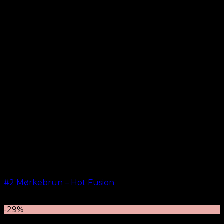
#2 Mørkebrun – Hot Fusion
kr.
499,00
–
kr.
599,00
-29%