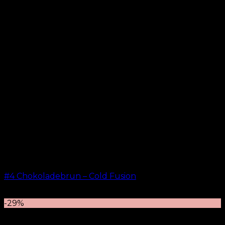
#4 Chokoladebrun – Cold Fusion
kr.
499,00
–
kr.
599,00
-29%