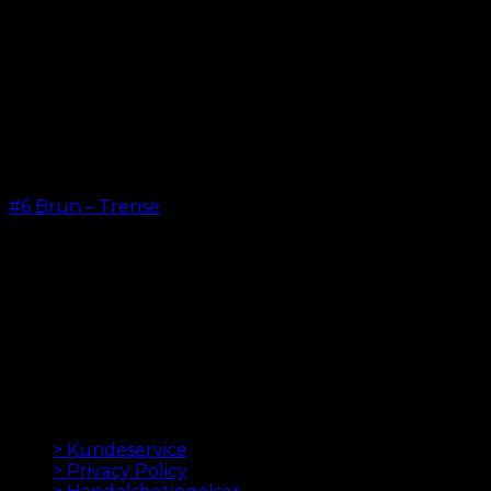
#6 Brun – Trense
kr.
599,00
–
kr.
649,00
ORIGINALE HAIR EXTENSIONS SIDEN 2012
Oak Hair er et af Skandinaviens førende hair
extensions firmaer. Siden vi lancerede vores første
onlinebutik i 2012, er vores mål at tilbyde dig de
bedste extensions. Høj kvalitet og lavet til perfektion.
Vi elsker at få dit hår til at se godt ud. Altid med hurtig
levering, god kundeservice og sikker betaling.
INFORMATION
> Kundeservice
> Privacy Policy