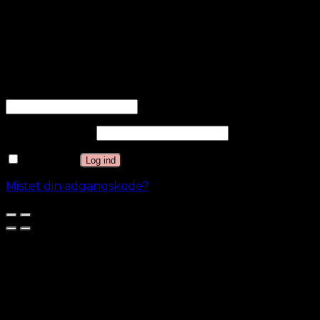
Andre ukategoriserede cookies er dem, der
analyseres og endnu ikke er klassificeret i en kategori.
GEM & ACCEPTÈR
Log ind
Brugernavn eller e-mailadresse
*
Adgangskode
*
Husk mig
Log ind
Mistet din adgangskode?