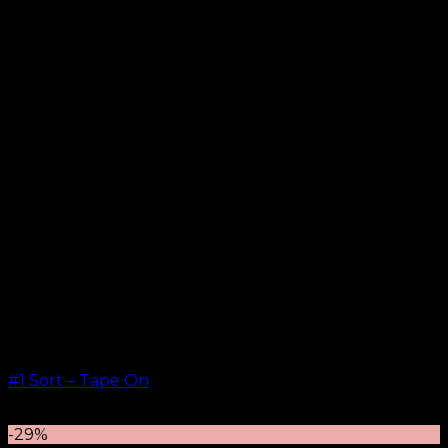
#1 Sort – Tape On
kr.
499,00
–
kr.
599,00
-29%