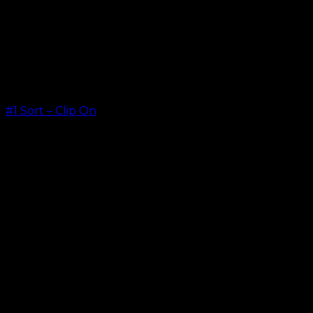
#1 Sort – Clip On
kr.
499,00
–
kr.
749,00