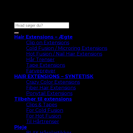
Søg
efter:
Hair Extensions – Ægte
Clip on Extensions
Cold Fusion / Microring Extensions
Hot Fusion / Nail Hair Extensions
Hår Trenser
Tape Extensions
Farveprøver
HAIR EXTENSIONS – SYNTETISK
Crazy Color Extensions
Fiber Hair Extensions
Ponytail Extensions
Tilbehør til extensions
Clips & Tapes
For Cold Fusion
For Hot Fusion
Til Hårtrenser
Pleje
BLAX Hårelastikker