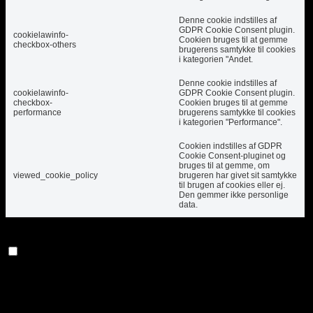
Denne cookie indstilles af
GDPR Cookie Consent plugin.
cookielawinfo-
Cookien bruges til at gemme
checkbox-others
brugerens samtykke til cookies
i kategorien "Andet.
Denne cookie indstilles af
cookielawinfo-
GDPR Cookie Consent plugin.
checkbox-
Cookien bruges til at gemme
performance
brugerens samtykke til cookies
i kategorien "Performance".
Cookien indstilles af GDPR
Cookie Consent-pluginet og
bruges til at gemme, om
viewed_cookie_policy
brugeren har givet sit samtykke
til brugen af ​​cookies eller ej.
Den gemmer ikke personlige
data.
Funktionel
Funktionel
Funktionelle cookies hjælper med at udføre visse
funktioner som deling af webstedets indhold på
sociale medieplatforme, indsamling af
tilbagemeldinger og andre tredjepartsfunktioner.