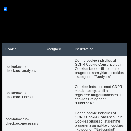
Nødvendig
Nødvendig
Altid aktiveret
Nødvendige cookies er absolut nødvendige for, at
webstedet fungerer korrekt. Disse cookies sikrer
grundlæggende funktioner og sikkerhedsfunktioner
på hjemmesiden, anonymt.
Cookie
Varighed
Beskrivelse
Denne cookie indstilles af
GDPR Cookie Consent plugin.
cookielawinfo-
Cookien bruges til at gemme
checkbox-analytics
brugerens samtykke til cookies
i kategorien "Analytics".
Cookien indstilles med GDPR-
cookie-samtykke til at
cookielawinfo-
registrere brugertilladelsen til
checkbox-functional
cookies i kategorien
"Funktionel".
Denne cookie indstilles af
GDPR Cookie Consent plugin.
cookielawinfo-
Cookies bruges til at gemme
checkbox-necessary
brugerens samtykke til cookies
i kategorien "Nødvendigt".