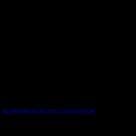
Relaterede varer
#2 Mørkebrun, 60 cm – Curly Ponytail
kr.
199,00