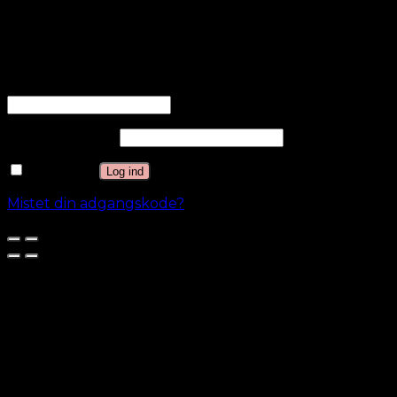
analyseres og endnu ikke er klassificeret i en kategori.
GEM & ACCEPTÈR
Log ind
Brugernavn eller e-mailadresse
*
Adgangskode
*
Husk mig
Log ind
Mistet din adgangskode?