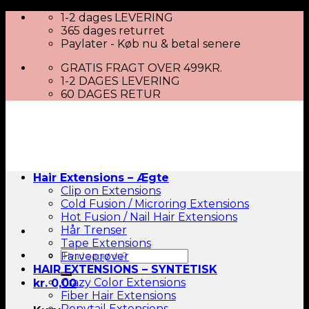
Skip
1-2 dages LEVERING
to
365 dages returret
content
Paylater - Køb nu & betal senere
GRATIS FRAGT OVER 499KR.
1-2 DAGES LEVERING
60 DAGES RETUR
Hair Extensions – Ægte
Clip on Extensions
Cold Fusion / Microring Extensions
Hot Fusion / Nail Hair Extensions
Hår Trenser
Tape Extensions
Søg
Farveprøver
efter:
HAIR EXTENSIONS – SYNTETISK
Crazy Color Extensions
kr.
0,00
Fiber Hair Extensions
Ponytail Extensions