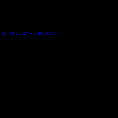
Tyrkis, 50 cm – Crazy Color
kr.
49,00