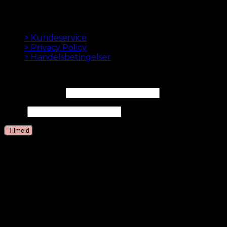
Vi elsker at få dit hår til at se godt ud. Altid med hurtig
levering, god kundeservice og sikker betaling.
INFORMATION
> Kundeservice
> Privacy Policy
> Handelsbetingelser
NYHEDSBREV
Email Adresse*
Navn
Sprog
Dansk
English
Dutch
German
Swedish