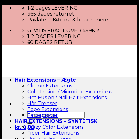
Skip
1-2 dages LEVERING
to
365 dages returret
content
Paylater - Køb nu & betal senere
GRATIS FRAGT OVER 499KR.
1-2 DAGES LEVERING
60 DAGES RETUR
Hair Extensions – Ægte
Clip on Extensions
Cold Fusion / Microring Extensions
Hot Fusion / Nail Hair Extensions
Hår Trenser
Tape Extensions
Søg
Farveprøver
efter:
HAIR EXTENSIONS – SYNTETISK
Crazy Color Extensions
kr.
0,00
Fiber Hair Extensions
Ponytail Extensions