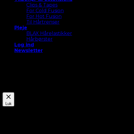
Clips & Tapes
For Cold Fusion
For Hot Fusion
Til Hårtrenser
Pleje
BLAX Hårelastikker
Hårbørster
Log ind
Newsletter
Vi bruger cookies på vores hjemmeside for at give dig
den mest relevante oplevelse. Accepter alle cookies
eller klik på "Indstillinger " for at give et kontrolleret
samtykke.
Indstillinger
Accepter Alle
Luk
Privatlivsoversigt
Denne webside bruger cookies til at forbedre din
oplevelse, mens du navigerer gennem hjemmesiden.