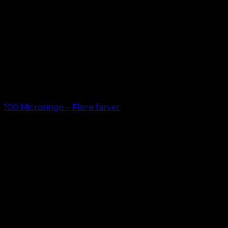
100 Microringe – Flere farver
kr.
69,00