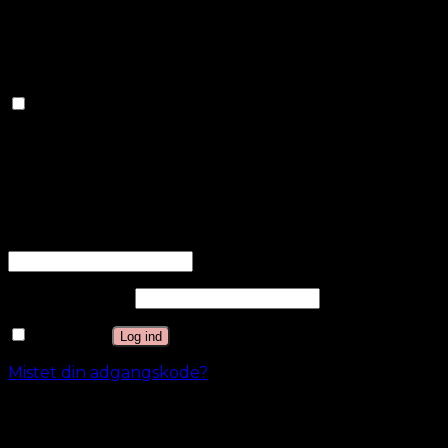
relevante annoncer og marketingkampagner. Disse
cookies sporer besøgende på tværs af websteder og
indsamler oplysninger for at levere tilpassede
annoncer.
Andre
Andre
Andre ukategoriserede cookies er dem, der
analyseres og endnu ikke er klassificeret i en kategori.
GEM & ACCEPTÈR
Log ind
Brugernavn eller e-mailadresse
*
Adgangskode
*
Husk mig
Log ind
Mistet din adgangskode?