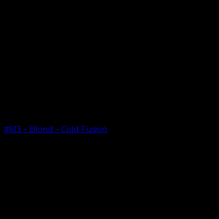
#613 – Blond – Cold Fusion
kr.
499,00
–
kr.
599,00