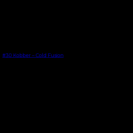
#30 Kobber – Cold Fusion
kr.
499,00
–
kr.
599,00