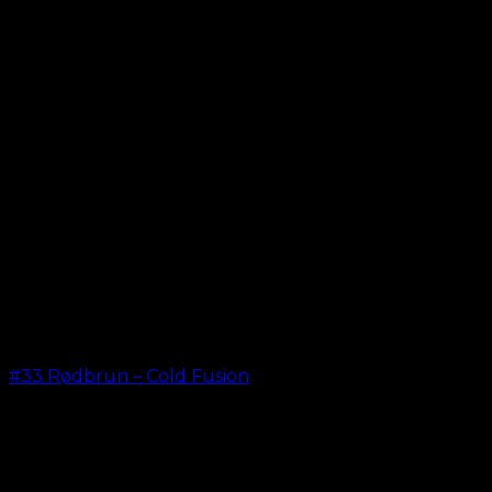
#33 Rødbrun – Cold Fusion
kr.
499,00
–
kr.
599,00