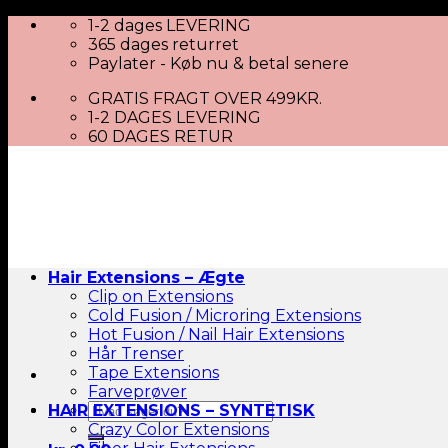
Skip
1-2 dages LEVERING
to
365 dages returret
content
Paylater - Køb nu & betal senere
GRATIS FRAGT OVER 499KR.
1-2 DAGES LEVERING
60 DAGES RETUR
Hair Extensions – Ægte
Clip on Extensions
Cold Fusion / Microring Extensions
Hot Fusion / Nail Hair Extensions
Hår Trenser
Tape Extensions
Farveprøver
Søg
HAIR EXTENSIONS – SYNTETISK
efter:
Crazy Color Extensions