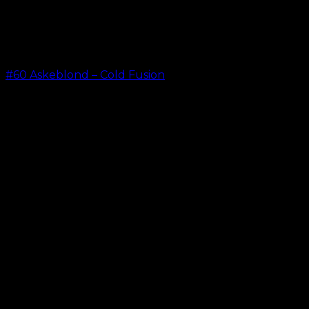
#60 Askeblond – Cold Fusion
kr.
499,00
–
kr.
599,00