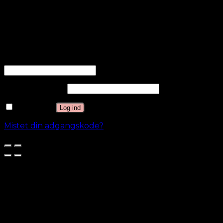
Andre ukategoriserede cookies er dem, der
analyseres og endnu ikke er klassificeret i en kategori.
GEM & ACCEPTÈR
Log ind
Brugernavn eller e-mailadresse
*
Adgangskode
*
Husk mig
Log ind
Mistet din adgangskode?