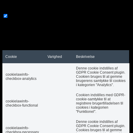
cookies kan påvirke din browseroplevelse.
Nødvendig
Nødvendig
Altid aktiveret
Nødvendige cookies er absolut nødvendige for, at
webstedet fungerer korrekt. Disse cookies sikrer
grundlæggende funktioner og sikkerhedsfunktioner
på hjemmesiden, anonymt.
Cookie
Varighed
Beskrivelse
Denne cookie indstilles af
GDPR Cookie Consent plugin.
cookielawinfo-
Cookien bruges til at gemme
checkbox-analytics
brugerens samtykke til cookies
i kategorien "Analytics".
Cookien indstilles med GDPR-
cookie-samtykke til at
cookielawinfo-
registrere brugertilladelsen til
checkbox-functional
cookies i kategorien
"Funktionel".
Denne cookie indstilles af
GDPR Cookie Consent plugin.
cookielawinfo-
Cookies bruges til at gemme
checkbox-necessary