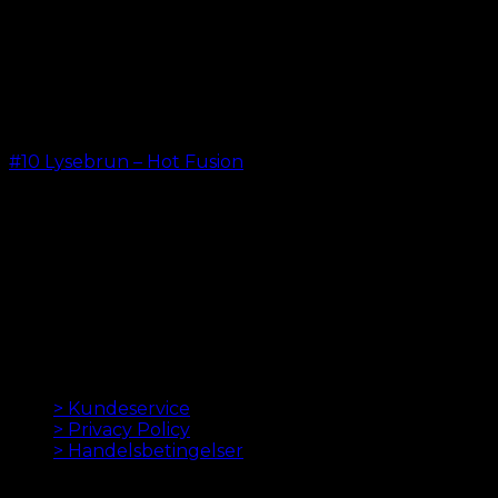
#10 Lysebrun – Hot Fusion
kr.
499,00
–
kr.
599,00
ORIGINALE HAIR EXTENSIONS SIDEN 2012
Oak Hair er et af Skandinaviens førende hair
extensions firmaer. Siden vi lancerede vores første
onlinebutik i 2012, er vores mål at tilbyde dig de
bedste extensions. Høj kvalitet og lavet til perfektion.
Vi elsker at få dit hår til at se godt ud. Altid med hurtig
levering, god kundeservice og sikker betaling.
INFORMATION
> Kundeservice
> Privacy Policy
> Handelsbetingelser
NYHEDSBREV