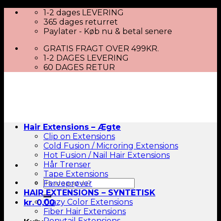
Skip
1-2 dages LEVERING
to
365 dages returret
content
Paylater - Køb nu & betal senere
GRATIS FRAGT OVER 499KR.
1-2 DAGES LEVERING
60 DAGES RETUR
Hair Extensions – Ægte
Clip on Extensions
Cold Fusion / Microring Extensions
Hot Fusion / Nail Hair Extensions
Hår Trenser
Tape Extensions
Søg
Farveprøver
efter:
HAIR EXTENSIONS – SYNTETISK
Crazy Color Extensions
kr.
0,00
Fiber Hair Extensions
Ponytail Extensions