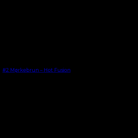
#2 Mørkebrun – Hot Fusion
kr.
499,00
–
kr.
599,00