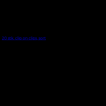
20 stk. clip on clips, sort
kr.
69,00