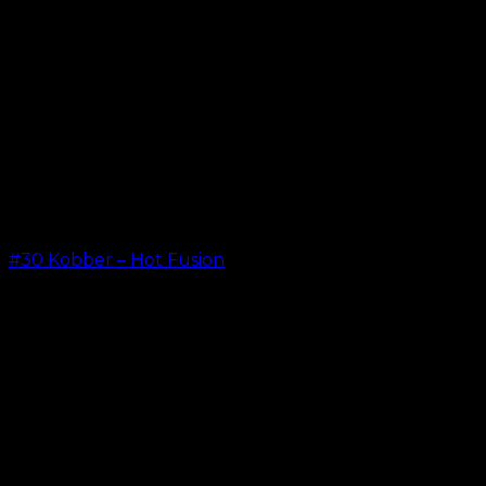
#30 Kobber – Hot Fusion
kr.
499,00
–
kr.
599,00