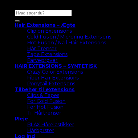
Søg
efter:
Hair Extensions – Ægte
Clip on Extensions
Cold Fusion / Microring Extensions
Hot Fusion / Nail Hair Extensions
Hår Trenser
Tape Extensions
Farveprøver
HAIR EXTENSIONS – SYNTETISK
Crazy Color Extensions
Fiber Hair Extensions
Ponytail Extensions
Tilbehør til extensions
Clips & Tapes
For Cold Fusion
For Hot Fusion
Til Hårtrenser
Pleje
BLAX Hårelastikker
Hårbørster
Log ind