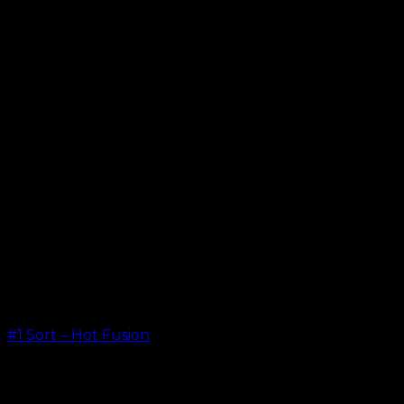
#1 Sort – Hot Fusion
kr.
499,00
–
kr.
599,00