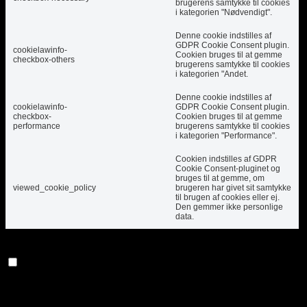
brugerens samtykke til cookies
i kategorien "Nødvendigt".
Denne cookie indstilles af
GDPR Cookie Consent plugin.
cookielawinfo-
Cookien bruges til at gemme
checkbox-others
brugerens samtykke til cookies
i kategorien "Andet.
Denne cookie indstilles af
cookielawinfo-
GDPR Cookie Consent plugin.
checkbox-
Cookien bruges til at gemme
performance
brugerens samtykke til cookies
i kategorien "Performance".
Cookien indstilles af GDPR
Cookie Consent-pluginet og
bruges til at gemme, om
viewed_cookie_policy
brugeren har givet sit samtykke
til brugen af ​​cookies eller ej.
Den gemmer ikke personlige
data.
Funktionel
Funktionel
Funktionelle cookies hjælper med at udføre visse
funktioner som deling af webstedets indhold på
sociale medieplatforme, indsamling af