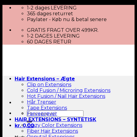
Skip
1-2 dages LEVERING
to
365 dages returret
content
Paylater - Køb nu & betal senere
GRATIS FRAGT OVER 499KR.
1-2 DAGES LEVERING
60 DAGES RETUR
Hair Extensions – Ægte
Clip on Extensions
Cold Fusion / Microring Extensions
Hot Fusion / Nail Hair Extensions
Hår Trenser
Tape Extensions
Søg
Farveprøver
efter:
HAIR EXTENSIONS – SYNTETISK
Crazy Color Extensions
kr.
0,00
Fiber Hair Extensions
Ponytail Extensions