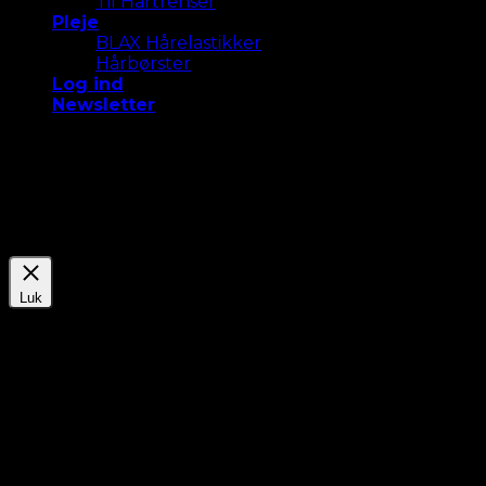
Til Hårtrenser
Pleje
BLAX Hårelastikker
Hårbørster
Log ind
Newsletter
Vi bruger cookies på vores hjemmeside for at give dig
den mest relevante oplevelse. Accepter alle cookies
eller klik på "Indstillinger " for at give et kontrolleret
samtykke.
Indstillinger
Accepter Alle
Luk
Privatlivsoversigt
Denne webside bruger cookies til at forbedre din
oplevelse, mens du navigerer gennem hjemmesiden.
Ud af disse gemmes de cookies, der er kategoriseret
som nødvendige, i din browser, da de er vigtige for, at
websitet kan fungere grundlæggende. Vi bruger