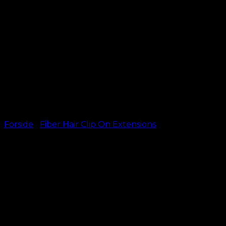
Forside
/
Fiber Hair Clip On Extensions
#613 Blond, 60 cm – Fiber
Hår
kr.
199,00
Length
60 cm