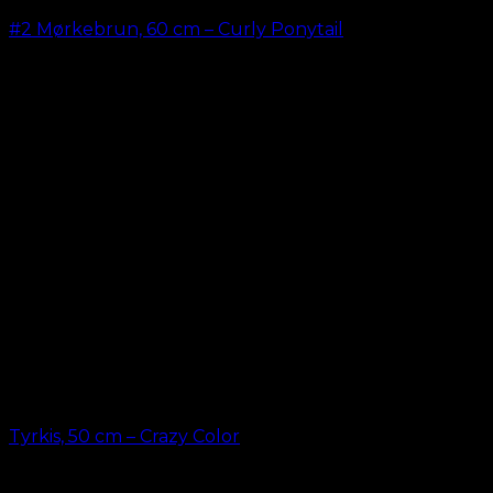
#2 Mørkebrun, 60 cm – Curly Ponytail
kr.
199,00
Tyrkis, 50 cm – Crazy Color
kr.
49,00