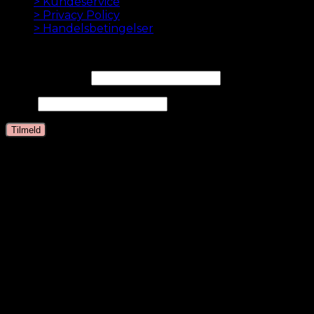
> Kundeservice
> Privacy Policy
> Handelsbetingelser
NYHEDSBREV
Email Adresse*
Navn
Sprog
Dansk
English
Dutch
German
Swedish