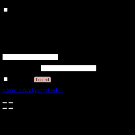
Andre
Andre
Andre ukategoriserede cookies er dem, der
analyseres og endnu ikke er klassificeret i en kategori.
GEM & ACCEPTÈR
Log ind
Brugernavn eller e-mailadresse
*
Adgangskode
*
Husk mig
Log ind
Mistet din adgangskode?