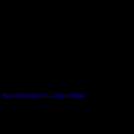
#613 Blond, 60 cm – Curly Ponytail
kr.
199,00