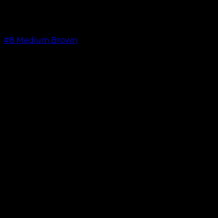
#8 Medium Brown
kr.
599,00
–
kr.
649,00