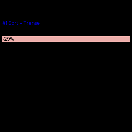
#1 Sort – Trense
kr.
599,00
–
kr.
649,00
-29%