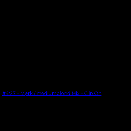
#4/27 – Mørk / mediumblond Mix – Clip On
kr.
499,00
–
kr.
749,00