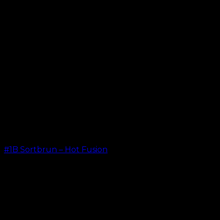
#1B Sortbrun – Hot Fusion
kr.
499,00
–
kr.
599,00