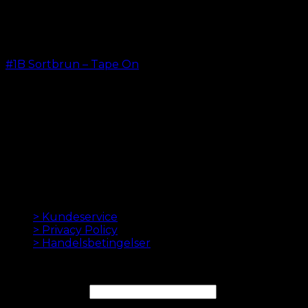
#1B Sortbrun – Tape On
kr.
499,00
–
kr.
599,00
ORIGINALE HAIR EXTENSIONS SIDEN 2012
Oak Hair er et af Skandinaviens førende hair
extensions firmaer. Siden vi lancerede vores første
onlinebutik i 2012, er vores mål at tilbyde dig de
bedste extensions. Høj kvalitet og lavet til perfektion.
Vi elsker at få dit hår til at se godt ud. Altid med hurtig
levering, god kundeservice og sikker betaling.
INFORMATION
> Kundeservice
> Privacy Policy
> Handelsbetingelser
NYHEDSBREV
Email Adresse*