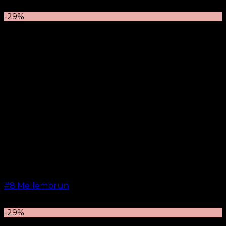
kr.
499,00
–
kr.
599,00
-29%
#8 Mellembrun
kr.
499,00
–
kr.
749,00
-29%