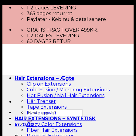
Skip
1-2 dages LEVERING
to
365 dages returret
content
Paylater - Køb nu & betal senere
GRATIS FRAGT OVER 499KR.
1-2 DAGES LEVERING
60 DAGES RETUR
Hair Extensions – Ægte
Clip on Extensions
Cold Fusion / Microring Extensions
Hot Fusion / Nail Hair Extensions
Hår Trenser
Tape Extensions
Søg
Farveprøver
efter:
HAIR EXTENSIONS – SYNTETISK
Crazy Color Extensions
kr.
0,00
Fiber Hair Extensions
Ponytail Extensions