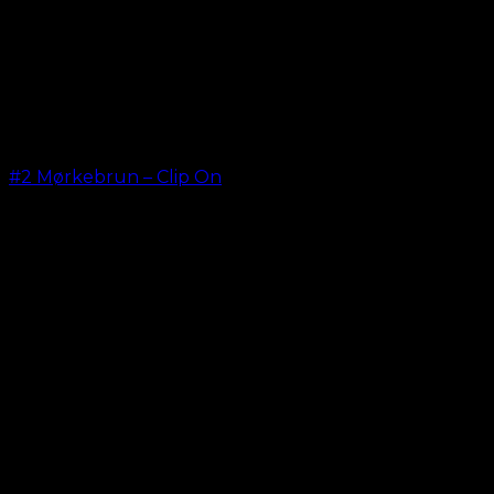
#2 Mørkebrun – Clip On
kr.
499,00
–
kr.
749,00