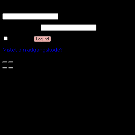
Brugernavn eller e-mailadresse
*
Adgangskode
*
Husk mig
Log ind
Mistet din adgangskode?