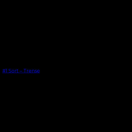
#1 Sort – Trense
kr.
599,00
–
kr.
649,00