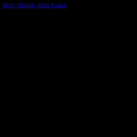
#613 – Blond – Cold Fusion
kr.
499,00
–
kr.
599,00