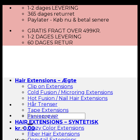
Skip
1-2 dages LEVERING
to
365 dages returret
content
Paylater - Køb nu & betal senere
GRATIS FRAGT OVER 499KR.
1-2 DAGES LEVERING
60 DAGES RETUR
Hair Extensions – Ægte
Clip on Extensions
Cold Fusion / Microring Extensions
Hot Fusion / Nail Hair Extensions
Hår Trenser
Tape Extensions
Søg
Farveprøver
efter:
HAIR EXTENSIONS – SYNTETISK
Crazy Color Extensions
kr.
0,00
Fiber Hair Extensions
Ponytail Extensions