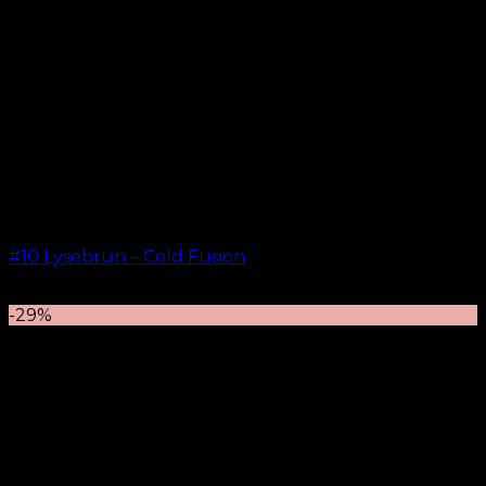
#10 Lysebrun – Cold Fusion
kr.
499,00
–
kr.
599,00
-29%