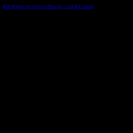
#16 Mørk Honning Blond – Cold Fusion
kr.
499,00
–
kr.
599,00