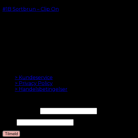
#1B Sortbrun – Clip On
kr.
499,00
–
kr.
749,00
ORIGINALE HAIR EXTENSIONS SIDEN 2012
Oak Hair er et af Skandinaviens førende hair
extensions firmaer. Siden vi lancerede vores første
onlinebutik i 2012, er vores mål at tilbyde dig de
bedste extensions. Høj kvalitet og lavet til perfektion.
Vi elsker at få dit hår til at se godt ud. Altid med hurtig
levering, god kundeservice og sikker betaling.
INFORMATION
> Kundeservice
> Privacy Policy
> Handelsbetingelser
NYHEDSBREV
Email Adresse*
Navn