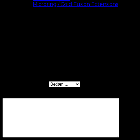
Se alle
Microring / Cold Fusion Extensions
Length
50 cm, 60 cm (+100,00 kr)
Anmeldelser
Der er endnu ikke nogle anmeldelser.
Vær den første til at anmelde “#6 Brun –
Cold Fusion”
Din bedømmelse
*
Din anmeldelse
*