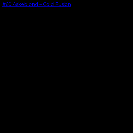
#60 Askeblond – Cold Fusion
kr.
499,00
–
kr.
599,00