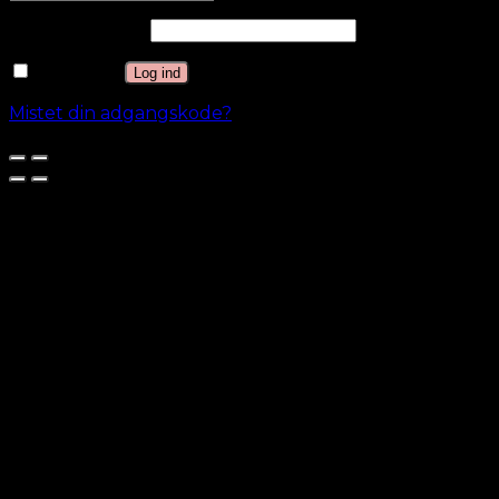
Adgangskode
*
Husk mig
Log ind
Mistet din adgangskode?