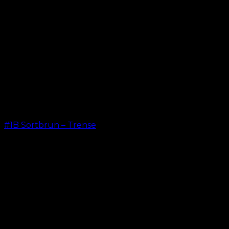
#1B Sortbrun – Trense
kr.
599,00
–
kr.
649,00