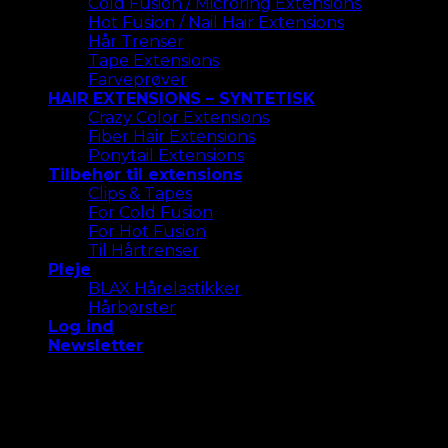
Cold Fusion / Microring Extensions
Hot Fusion / Nail Hair Extensions
Hår Trenser
Tape Extensions
Farveprøver
HAIR EXTENSIONS – SYNTETISK
Crazy Color Extensions
Fiber Hair Extensions
Ponytail Extensions
Tilbehør til extensions
Clips & Tapes
For Cold Fusion
For Hot Fusion
Til Hårtrenser
Pleje
BLAX Hårelastikker
Hårbørster
Log ind
Newsletter
Vi bruger cookies på vores hjemmeside for at give dig
den mest relevante oplevelse. Accepter alle cookies
eller klik på "Indstillinger " for at give et kontrolleret