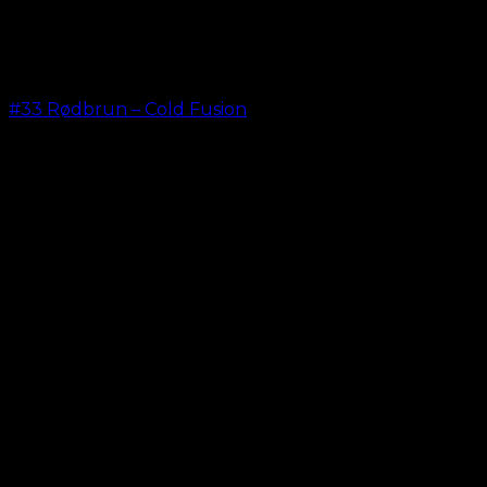
#33 Rødbrun – Cold Fusion
kr.
499,00
–
kr.
599,00