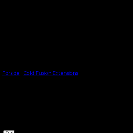
Forside
/
Cold Fusion Extensions
#6 Brun – Cold Fusion
kr.
499,00
–
kr.
599,00
50 cm
Length
60 cm (+100,00 kr)