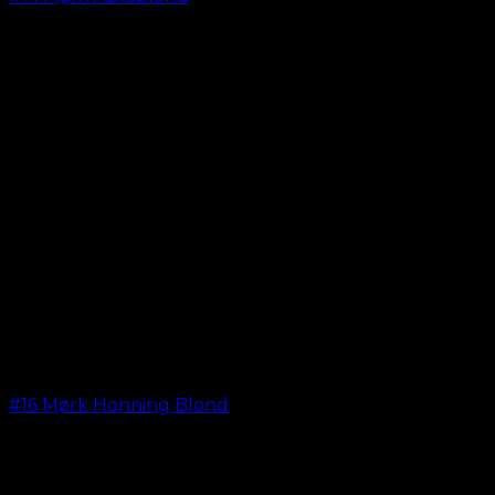
kr.
599,00
#16 Mørk Honning Blond
kr.
599,00