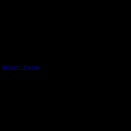
#1 Sort – Trense
kr.
599,00