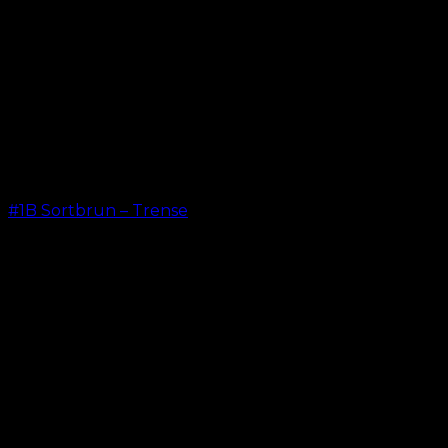
#1B Sortbrun – Trense
kr.
599,00