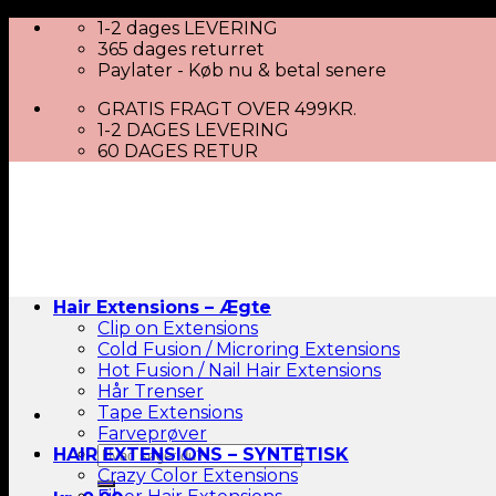
Skip
1-2 dages LEVERING
to
365 dages returret
content
Paylater - Køb nu & betal senere
GRATIS FRAGT OVER 499KR.
1-2 DAGES LEVERING
60 DAGES RETUR
Hair Extensions – Ægte
Clip on Extensions
Cold Fusion / Microring Extensions
Hot Fusion / Nail Hair Extensions
Hår Trenser
Tape Extensions
Farveprøver
Søg
HAIR EXTENSIONS – SYNTETISK
efter:
Crazy Color Extensions