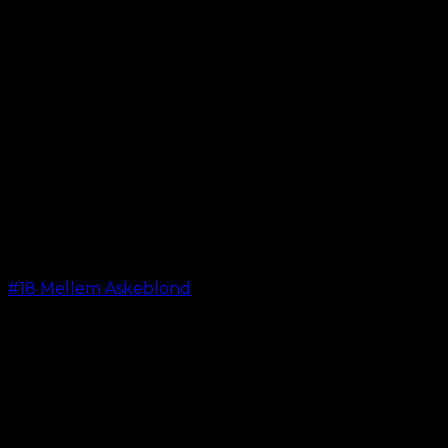
#18 Mellem Askeblond
kr.
599,00