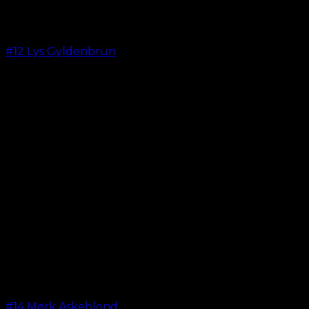
#12 Lys Gyldenbrun
kr.
599,00
#14 Mørk Askeblond