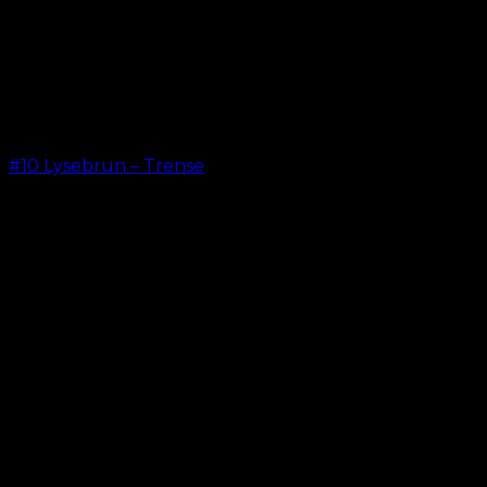
#10 Lysebrun – Trense
kr.
599,00