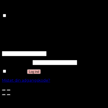
indsamler oplysninger for at levere tilpassede
annoncer.
Andre
Andre
Andre ukategoriserede cookies er dem, der
analyseres og endnu ikke er klassificeret i en kategori.
GEM & ACCEPTÈR
Log ind
Brugernavn eller e-mailadresse
*
Adgangskode
*
Husk mig
Log ind
Mistet din adgangskode?