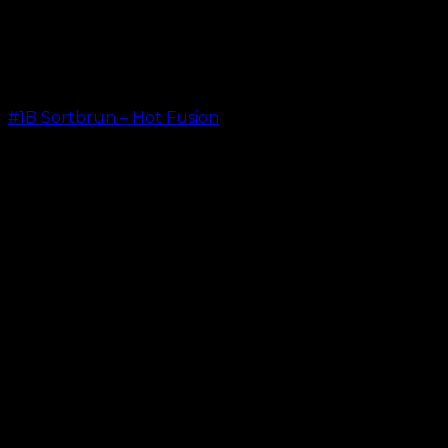
#1B Sortbrun – Hot Fusion
kr.
499,00
–
kr.
599,00