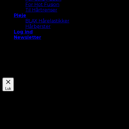
For Hot Fusion
Til Hårtrenser
Pleje
BLAX Hårelastikker
Hårbørster
Log ind
Newsletter
Vi bruger cookies på vores hjemmeside for at give dig
den mest relevante oplevelse. Accepter alle cookies
eller klik på "Indstillinger " for at give et kontrolleret
samtykke.
Indstillinger
Accepter Alle
Luk
Privatlivsoversigt
Denne webside bruger cookies til at forbedre din
oplevelse, mens du navigerer gennem hjemmesiden.
Ud af disse gemmes de cookies, der er kategoriseret
som nødvendige, i din browser, da de er vigtige for, at