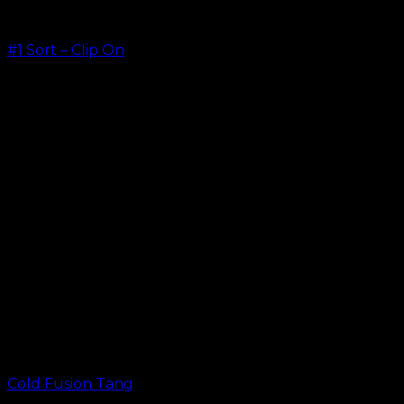
#1 Sort – Clip On
kr.
499,00
–
kr.
749,00
Cold Fusion Tang