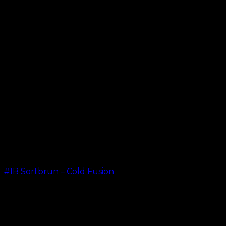
#1B Sortbrun – Cold Fusion
kr.
499,00
–
kr.
599,00