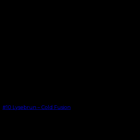
#10 Lysebrun – Cold Fusion
kr.
499,00
–
kr.
599,00