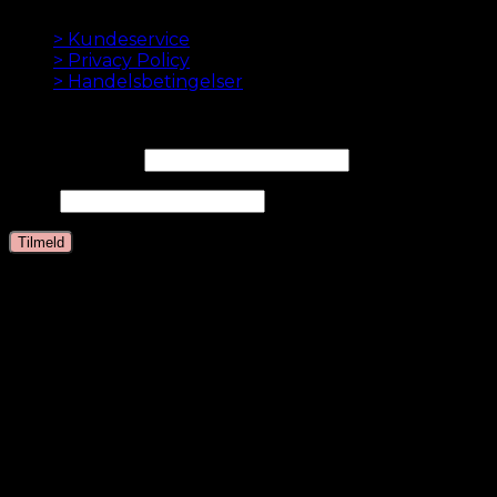
INFORMATION
> Kundeservice
> Privacy Policy
> Handelsbetingelser
NYHEDSBREV
Email Adresse*
Navn
Sprog
Dansk
English
Dutch
German
Swedish