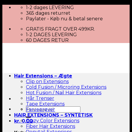
Skip
1-2 dages LEVERING
to
365 dages returret
content
Paylater - Køb nu & betal senere
GRATIS FRAGT OVER 499KR.
1-2 DAGES LEVERING
60 DAGES RETUR
Hair Extensions – Ægte
Clip on Extensions
Cold Fusion / Microring Extensions
Hot Fusion / Nail Hair Extensions
Hår Trenser
Tape Extensions
Søg
Farveprøver
efter:
HAIR EXTENSIONS – SYNTETISK
Crazy Color Extensions
kr.
0,00
Fiber Hair Extensions
Ponytail Extensions