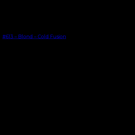
#613 – Blond – Cold Fusion
kr.
499,00
–
kr.
599,00