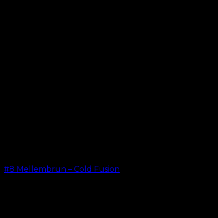
kr.
49,00
#8 Mellembrun – Cold Fusion
kr.
499,00
–
kr.
599,00